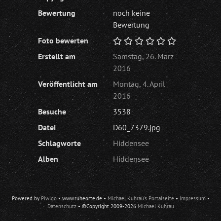
Bewertung
noch keine
Bewertung
Foto bewerten
Erstellt am
Samstag, 26. März
2016
Veröffentlicht am
Montag, 4. April
2016
Besuche
3538
Datei
D60_7379.jpg
Schlagworte
Hiddensee
Alben
Hiddensee
Powered by
Piwigo
• www.ruheorte.de •
Michael Kuhrau's Portalseite
•
Impressum
•
Datenschutz
• ©Copyright 2009-
2026
Michael Kuhrau